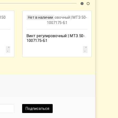
Нет в наличии
Нет в 
Винт регулировочный | МТЗ 50-
1007175-Б1
Решетк
квадра
840108
Подписаться