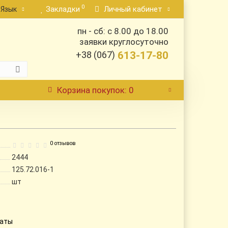
0
Закладки
Личный кабинет
Язык
пн - сб: с 8.00 до 18.00
заявки круглосуточно
+38 (067)
613-17-80
Корзина
покупок
: 0
0 отзывов
2444
125.72.016-1
шт
латы