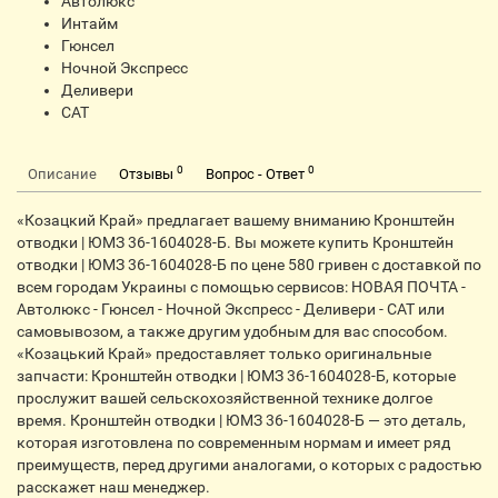
Автолюкс
Интайм
Гюнсел
Ночной Экспресс
Деливери
CАТ
0
0
Описание
Отзывы
Вопрос - Ответ
«Козацкий Край» предлагает вашему вниманию Кронштейн
отводки | ЮМЗ 36-1604028-Б. Вы можете купить Кронштейн
отводки | ЮМЗ 36-1604028-Б по цене 580 гривен с доставкой по
всем городам Украины с помощью сервисов: НОВАЯ ПОЧТА -
Автолюкс - Гюнсел - Ночной Экспресс - Деливери - CАТ или
самовывозом, а также другим удобным для вас способом.
«Козацький Край» предоставляет только оригинальные
запчасти: Кронштейн отводки | ЮМЗ 36-1604028-Б, которые
прослужит вашей сельскохозяйственной технике долгое
время. Кронштейн отводки | ЮМЗ 36-1604028-Б — это деталь,
которая изготовлена по современным нормам и имеет ряд
преимуществ, перед другими аналогами, о которых с радостью
расскажет наш менеджер.