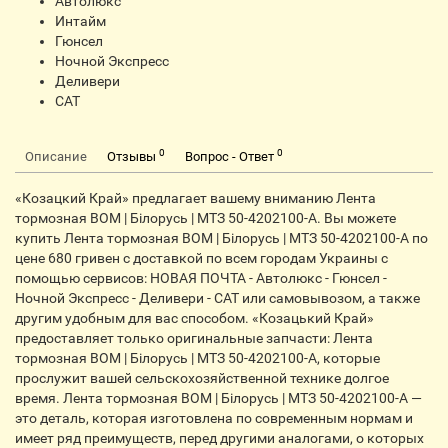
Автолюкс
Интайм
Гюнсел
Ночной Экспресс
Деливери
CАТ
0
0
Описание
Отзывы
Вопрос - Ответ
«Козацкий Край» предлагает вашему вниманию Лента
тормозная ВОМ | Білорусь | МТЗ 50-4202100-А. Вы можете
купить Лента тормозная ВОМ | Білорусь | МТЗ 50-4202100-А по
цене 680 гривен с доставкой по всем городам Украины с
помощью сервисов: НОВАЯ ПОЧТА - Автолюкс - Гюнсел -
Ночной Экспресс - Деливери - CАТ или самовывозом, а также
другим удобным для вас способом. «Козацький Край»
предоставляет только оригинальные запчасти: Лента
тормозная ВОМ | Білорусь | МТЗ 50-4202100-А, которые
прослужит вашей сельскохозяйственной технике долгое
время. Лента тормозная ВОМ | Білорусь | МТЗ 50-4202100-А —
это деталь, которая изготовлена по современным нормам и
имеет ряд преимуществ, перед другими аналогами, о которых