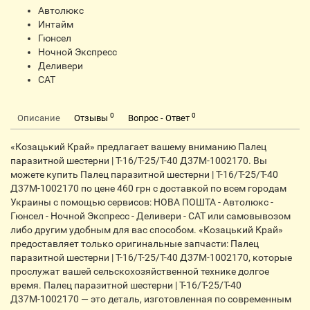
Автолюкс
Интайм
Гюнсел
Ночной Экспресс
Деливери
CАТ
0
0
Описание
Отзывы
Вопрос - Ответ
«Козацький Край» предлагает вашему вниманию Палец
паразитной шестерни | Т-16/Т-25/Т-40 Д37М-1002170. Вы
можете купить Палец паразитной шестерни | Т-16/Т-25/Т-40
Д37М-1002170 по цене 460 грн с доставкой по всем городам
Украины с помощью сервисов: НОВА ПОШТА - Автолюкс -
Гюнсел - Ночной Экспресс - Деливери - САТ или самовывозом
либо другим удобным для вас способом. «Козацький Край»
предоставляет только оригинальные запчасти: Палец
паразитной шестерни | Т-16/Т-25/Т-40 Д37М-1002170, которые
прослужат вашей сельскохозяйственной технике долгое
время. Палец паразитной шестерни | Т-16/Т-25/Т-40
Д37М-1002170 — это деталь, изготовленная по современным