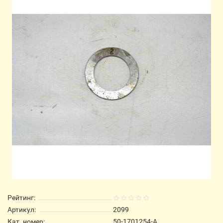
Рейтинг:
Артикул:
2099
Кат. номер:
50-1701254-А