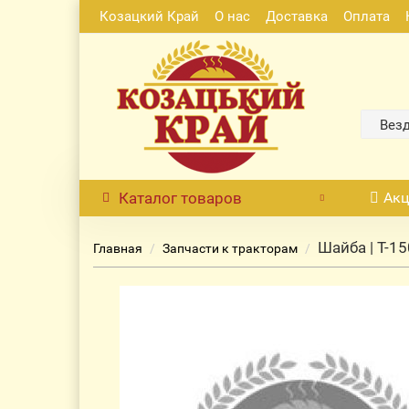
Козацкий Край
О нас
Доставка
Оплата
Вез
Каталог
товаров
Акц
Шайба | Т-15
Главная
Запчасти к тракторам