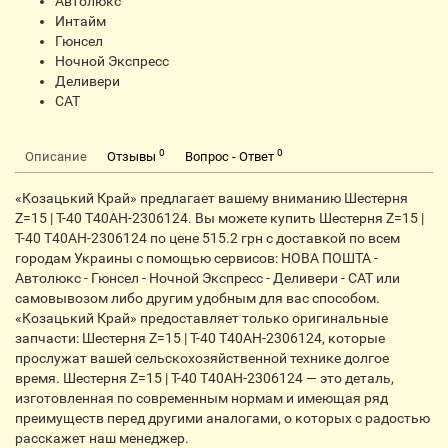
Автолюкс
Интайм
Гюнсел
Ночной Экспресс
Деливери
CАТ
0
0
Описание
Отзывы
Вопрос - Ответ
«Козацький Край» предлагает вашему вниманию Шестерня
Z=15 | Т-40 Т40АН-2306124. Вы можете купить Шестерня Z=15 |
Т-40 Т40АН-2306124 по цене 515.2 грн с доставкой по всем
городам Украины с помощью сервисов: НОВА ПОШТА -
Автолюкс - Гюнсел - Ночной Экспресс - Деливери - САТ или
самовывозом либо другим удобным для вас способом.
«Козацький Край» предоставляет только оригинальные
запчасти: Шестерня Z=15 | Т-40 Т40АН-2306124, которые
прослужат вашей сельскохозяйственной технике долгое
время. Шестерня Z=15 | Т-40 Т40АН-2306124 — это деталь,
изготовленная по современным нормам и имеющая ряд
преимуществ перед другими аналогами, о которых с радостью
расскажет наш менеджер.