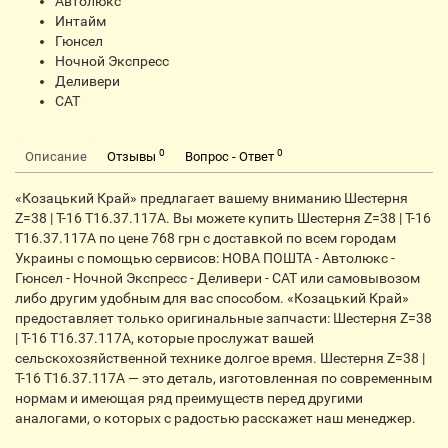
Автолюкс
Интайм
Гюнсел
Ночной Экспресс
Деливери
CАТ
0
0
Описание
Отзывы
Вопрос - Ответ
«Козацький Край» предлагает вашему вниманию Шестерня
Z=38 | Т-16 Т16.37.117А. Вы можете купить Шестерня Z=38 | Т-16
Т16.37.117А по цене 768 грн с доставкой по всем городам
Украины с помощью сервисов: НОВА ПОШТА - Автолюкс -
Гюнсел - Ночной Экспресс - Деливери - САТ или самовывозом
либо другим удобным для вас способом. «Козацький Край»
предоставляет только оригинальные запчасти: Шестерня Z=38
| Т-16 Т16.37.117А, которые прослужат вашей
сельскохозяйственной технике долгое время. Шестерня Z=38 |
Т-16 Т16.37.117А — это деталь, изготовленная по современным
нормам и имеющая ряд преимуществ перед другими
аналогами, о которых с радостью расскажет наш менеджер.