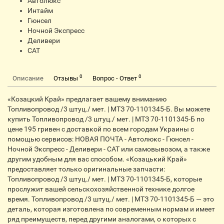
Автолюкс
Интайм
Гюнсел
Ночной Экспресс
Деливери
CАТ
0
0
Описание
Отзывы
Вопрос - Ответ
«Козацкий Край» предлагает вашему вниманию
Топливопровод /3 штуц./ мет. | МТЗ 70-1101345-Б. Вы можете
купить Топливопровод /3 штуц./ мет. | МТЗ 70-1101345-Б по
цене 195 гривен с доставкой по всем городам Украины с
помощью сервисов: НОВАЯ ПОЧТА - Автолюкс - Гюнсел -
Ночной Экспресс - Деливери - CАТ или самовывозом, а также
другим удобным для вас способом. «Козацький Край»
предоставляет только оригинальные запчасти:
Топливопровод /3 штуц./ мет. | МТЗ 70-1101345-Б, которые
прослужит вашей сельскохозяйственной технике долгое
время. Топливопровод /3 штуц./ мет. | МТЗ 70-1101345-Б — это
деталь, которая изготовлена по современным нормам и имеет
ряд преимуществ, перед другими аналогами, о которых с