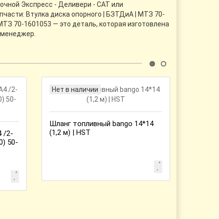
очной Экспресс - Деливери - CАТ или
части: Втулка диска опорного | БЗТДиА | МТЗ 70-
МТЗ 70-1601053 — это деталь, которая изготовлена
 менеджер.
Нет в наличии
Нет в 
Шланг топливный bango 14*14
Клапан 
(1,2 м) | HST
100701
 /2-
0) 50-