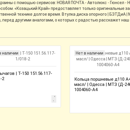
Украины с помощью сервисов: НОВАЯ ПОЧТА - Автолюкс - Гюнсел - Н
собом. «Козацький Край» предоставляет только оригинальные зап
венной технике долгое время. Втулка диска опорного | БЗТДиА | 
 перед другими аналогами, о которых с радостью расскажет наш
в наличии
Нет в наличии
ычагов | Т-150 151.56.117-
8-2
Кольца поршневые д110 А4
масл/ | Одесса | МТЗ (Д-24
1004060-А4