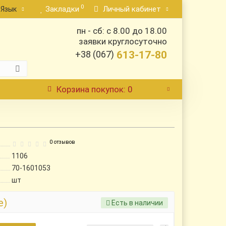
0
Закладки
Личный кабинет
Язык
пн - сб: с 8.00 до 18.00
заявки круглосуточно
+38 (067)
613-17-80
Корзина
покупок
: 0
0 отзывов
1106
70-1601053
шт
е)
Есть в наличии