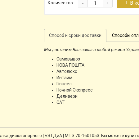
-
В к
Количество:
+
Способ и сроки доставки
Способы оп
Мы доставим Ваш заказ в любой регион Украи
Самовывоз
НОВА ПОШТА
Автолюкс
Интайм
Гюнсел
Ночной Экспресс
Деливери
CАТ
ка диска опорного | БЗТДиА | МТЗ 70-1601053. Вы можете купить