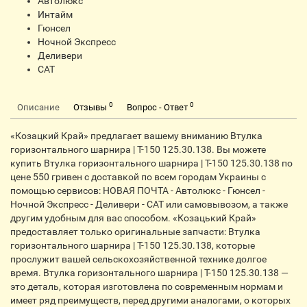
Автолюкс
Интайм
Гюнсел
Ночной Экспресс
Деливери
CАТ
0
0
Описание
Отзывы
Вопрос - Ответ
«Козацкий Край» предлагает вашему вниманию Втулка
горизонтального шарнира | Т-150 125.30.138. Вы можете
купить Втулка горизонтального шарнира | Т-150 125.30.138 по
цене 550 гривен с доставкой по всем городам Украины с
помощью сервисов: НОВАЯ ПОЧТА - Автолюкс - Гюнсел -
Ночной Экспресс - Деливери - CАТ или самовывозом, а также
другим удобным для вас способом. «Козацький Край»
предоставляет только оригинальные запчасти: Втулка
горизонтального шарнира | Т-150 125.30.138, которые
прослужит вашей сельскохозяйственной технике долгое
время. Втулка горизонтального шарнира | Т-150 125.30.138 —
это деталь, которая изготовлена по современным нормам и
имеет ряд преимуществ, перед другими аналогами, о которых