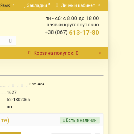
0
Закладки
Личный кабинет
Язык
пн - сб: с 8.00 до 18.00
заявки круглосуточно
+38 (067)
613-17-80
Корзина
покупок
: 0
0 отзывов
1627
52-1802065
шт
йте)
Есть в наличии