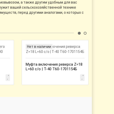
амовывозом, а также другим удобным для вас
служит вашей сельскохозяйственной технике
имуществ, перед другими аналогами, о которых с
Нет в наличии
Нет в 
Муфта включения реверса Z=18
Шестерн
L=60 с/о | Т-40 Т60-1701154Б
вала | 