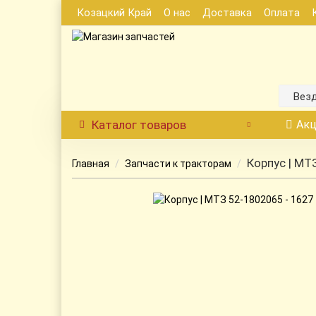
Козацкий Край
О нас
Доставка
Оплата
Вез
Каталог
товаров
Акц
Корпус | МТ
Главная
Запчасти к тракторам