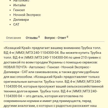
Автолюкс
Интайм
Гюнсел
Ночной Экспресс
Деливери
CАТ
0
0
Описание
Отзывы
Вопрос - Ответ
«Козацкий Край» предлагает вашему вниманию Трубка топл.
ВД 4-я | ММЗ | МТЗ 240-1104300-04. Вы можете купить Трубка
топл. ВД 4-я | ММЗ | МТЗ 240-1104300-04 по цене 210 гривен с
доставкой по всем городам Украины с помощью сервисов:
НОВАЯ ПОЧТА - Автолюкс - Гюнсел - Ночной Экспресс -
Деливери - CАТ или самовывозом, а также другим удобным
для вас способом. «Козацький Край» предоставляет только
оригинальные запчасти: Трубка топл. ВД 4-я | ММЗ | МТЗ 240-
1104300-04, которые прослужит вашей сельскохозяйственной
технике долгое время. Трубка топл. ВД 4-я | ММЗ | МТЗ 240-
1104300-04 — это деталь, которая изготовлена по
современным нормам и имеет ряд преимуществ, перед
другими аналогами, о которых с радостью расскажет наш